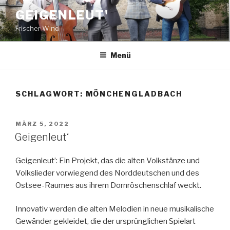
Zum
GEIGENLEUT'
Inhalt
Frischer Wind
springen
Menü
SCHLAGWORT:
MÖNCHENGLADBACH
VERÖFFENTLICHT
MÄRZ 5, 2022
AM
Geigenleut‘
Geigenleut’: Ein Projekt, das die alten Volkstänze und
Volkslieder vorwiegend des Norddeutschen und des
Ostsee-Raumes aus ihrem Dornröschenschlaf weckt.
Innovativ werden die alten Melodien in neue musikalische
Gewänder gekleidet, die der ursprünglichen Spielart